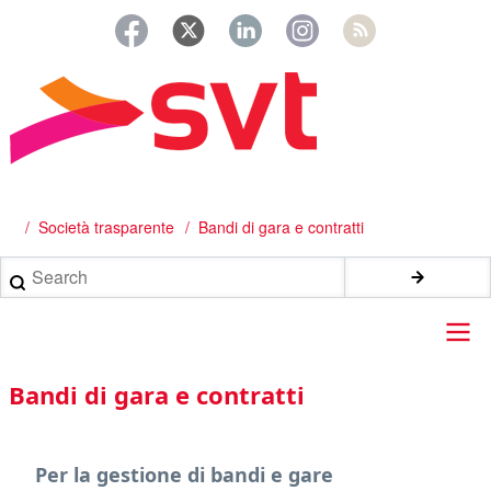
Salta
al
contenuto
principale
/
Società trasparente
Bandi di gara e contratti
Briciole
di
Search
pane
Main
Bandi di gara e contratti
navigation
Per la gestione di bandi e gare