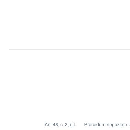
Art. 48, c. 3, d.l.
Procedure negoziate aff