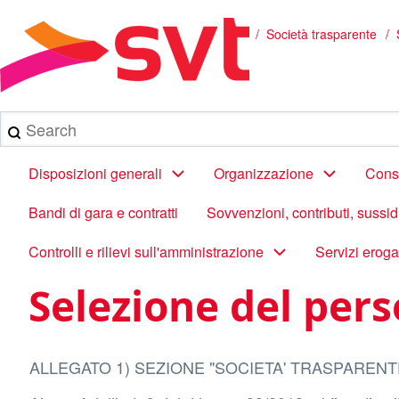
Salta
al
/
Società trasparente
S
Briciole
contenuto
principale
di
pane
Search
Main
Disposizioni generali
Organizzazione
Consu
navigation
Bandi di gara e contratti
Sovvenzioni, contributi, sussi
Controlli e rilievi sull'amministrazione
Servizi eroga
Selezione del per
ALLEGATO 1) SEZIONE "SOCIETA' TRASPARENT