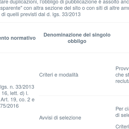
 evitare duplicazioni, l'obbligo di pubblicazione è assolto
parente" con altra sezione del sito o con siti di altre amm
i quelli previsti dal d. lgs. 33/2013
Denominazione del singolo
ento normativo
obbligo
Provv
Criteri e modalità
che st
reclu
.lgs. n. 33/2013
 16, lett. d) l.
Art. 19, co. 2 e
 175/2016
Per c
di se
Avvisi di selezione
Criter