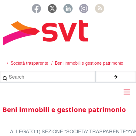
Salta
al
contenuto
principale
/
Società trasparente
Beni immobili e gestione patrimonio
Briciole
di
Search
pane
Main
Beni immobili e gestione patrimonio
navigation
ALLEGATO 1) SEZIONE "SOCIETA' TRASPARENTE"/"