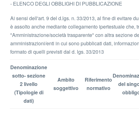
- ELENCO DEGLI OBBLIGHI DI PUBBLICAZIONE
Ai sensi dell'art. 9 del d.lgs. n. 33/2013, al fine di evitare 
è assolto anche mediante collegamento ipertestuale che, tra
"Amministrazione/società trasparente" con altra sezione del s
amministrazioni/enti in cui sono pubblicati dati, informazio
formato di quelli previsti dal d. lgs. 33/2013
Denominazione
sotto- sezione
Denominaz
Ambito
Riferimento
2 livello
del sing
soggettivo
normativo
(Tipologie di
obblig
dati)