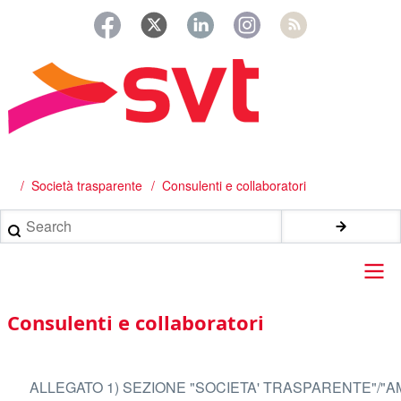
Salta
al
contenuto
principale
/
Società trasparente
Consulenti e collaboratori
Briciole
di
Search
pane
Main
Consulenti e collaboratori
navigation
ALLEGATO 1) SEZIONE "SOCIETA' TRASPARENTE"/"