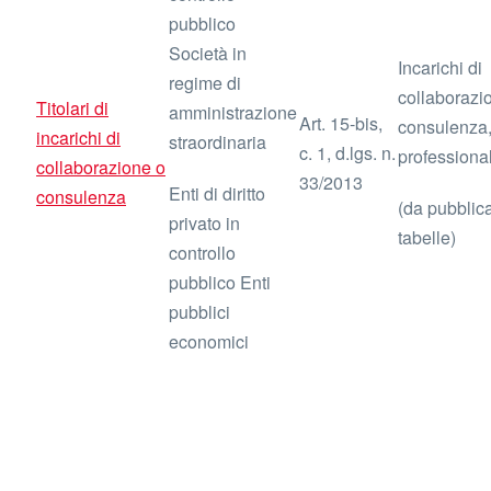
pubblico
Società in
Incarichi di
regime di
collaborazi
Titolari di
amministrazione
Art. 15-bis,
consulenza
incarichi di
straordinaria
c. 1, d.lgs. n.
professional
collaborazione o
33/2013
Enti di diritto
consulenza
(da pubblica
privato in
tabelle)
controllo
pubblico Enti
pubblici
economici