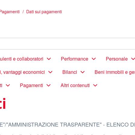
Pagamenti
Dati sui pagamenti
lenti e collaboratori
Performance
Personale
di, vantaggi economici
Bilanci
Beni immobili e ge
ti
Pagamenti
Altri contenuti
i
E"/"AMMINISTRAZIONE TRASPARENTE" - ELENCO D