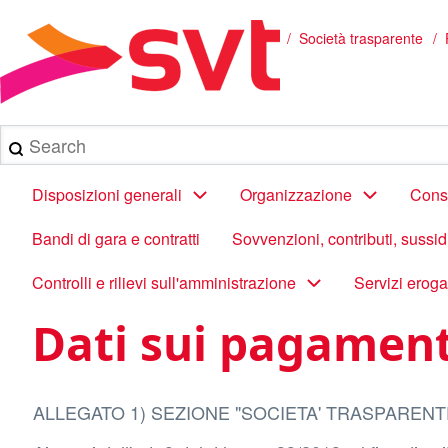
Salta
al
/
Società trasparente
Briciole
contenuto
principale
di
pane
Search
Main
Disposizioni generali
Organizzazione
Consu
navigation
Bandi di gara e contratti
Sovvenzioni, contributi, sussi
Controlli e rilievi sull'amministrazione
Servizi eroga
Dati sui pagament
ALLEGATO 1) SEZIONE "SOCIETA' TRASPARENT