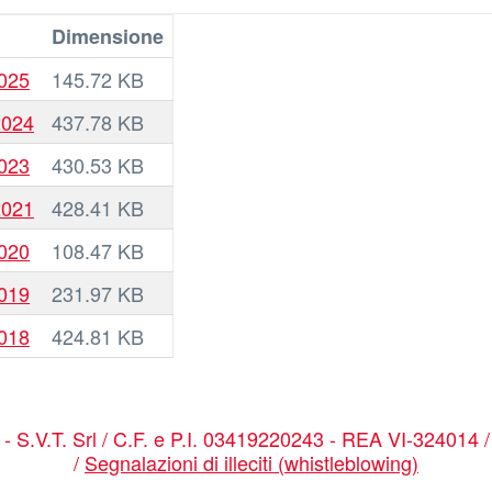
Dimensione
2025
145.72 KB
2024
437.78 KB
2023
430.53 KB
2021
428.41 KB
2020
108.47 KB
2019
231.97 KB
2018
424.81 KB
a - S.V.T. Srl / C.F. e P.I. 03419220243 - REA VI-324014 
/
Segnalazioni di illeciti (whistleblowing)