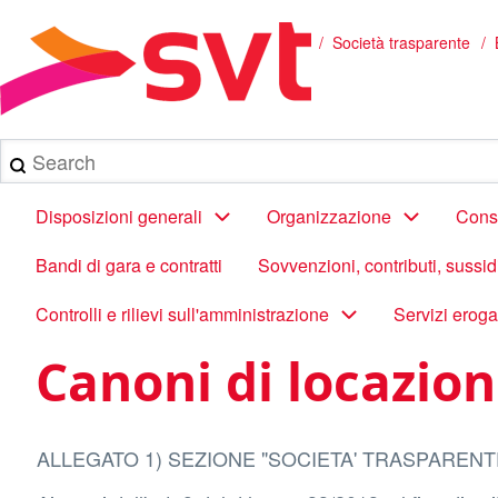
Salta
al
/
Società trasparente
Briciole
contenuto
principale
di
pane
Search
Main
Disposizioni generali
Organizzazione
Consu
navigation
Bandi di gara e contratti
Sovvenzioni, contributi, sussi
Controlli e rilievi sull'amministrazione
Servizi eroga
Canoni di locazion
ALLEGATO 1) SEZIONE "SOCIETA' TRASPARENT