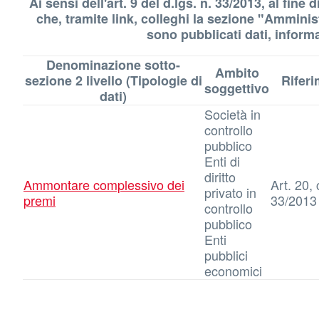
Ai sensi dell'art. 9 del d.lgs. n. 33/2013, al fi
che, tramite link, colleghi la sezione "Amminist
sono pubblicati dati, informa
Denominazione sotto-
Ambito
sezione 2 livello (Tipologie di
Rifer
soggettivo
dati)
Società in
controllo
pubblico
Enti di
diritto
Ammontare complessivo dei
Art. 20, 
privato in
premi
33/2013
controllo
pubblico
Enti
pubblici
economici