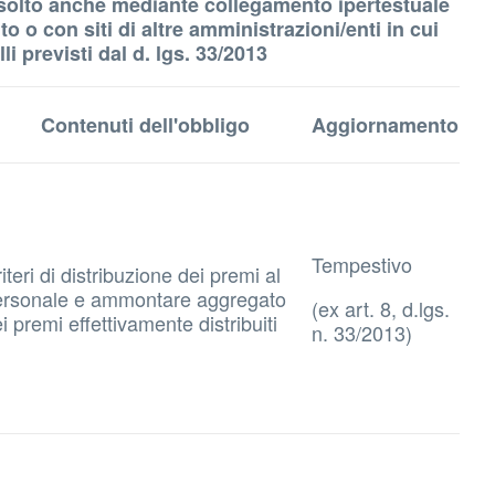
è assolto anche mediante collegamento ipertestuale
o o con siti di altre amministrazioni/enti in cui
i previsti dal d. lgs. 33/2013
Contenuti dell'obbligo
Aggiornamento
Tempestivo
iteri di distribuzione dei premi al
ersonale e ammontare aggregato
(ex art. 8, d.lgs.
i premi effettivamente distribuiti
n. 33/2013)