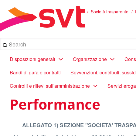
Salta
al
/
Società trasparente
Briciole
contenuto
principale
di
pane
Search
Main
Disposizioni generali
Organizzazione
Consu
navigation
Bandi di gara e contratti
Sovvenzioni, contributi, sussi
Controlli e rilievi sull'amministrazione
Servizi eroga
Performance
ALLEGATO 1) SEZIONE "SOCIETA' TRASP