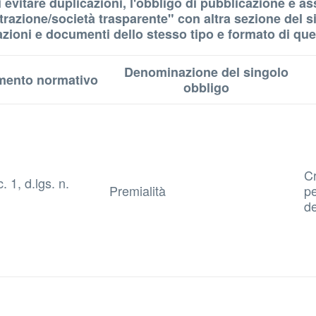
ne di evitare duplicazioni, l'obbligo di pubblicazione 
razione/società trasparente" con altra sezione del sit
zioni e documenti dello stesso tipo e formato di quell
Denominazione del singolo
imento normativo
obbligo
Cr
c. 1, d.lgs. n.
Premialità
p
de