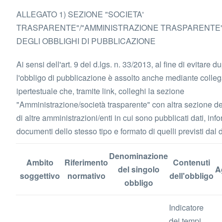
ALLEGATO 1) SEZIONE "SOCIETA'
TRASPARENTE"/"AMMINISTRAZIONE TRASPARENTE"
DEGLI OBBLIGHI DI PUBBLICAZIONE
Ai sensi dell'art. 9 del d.lgs. n. 33/2013, al fine di evitare d
l'obbligo di pubblicazione è assolto anche mediante coll
ipertestuale che, tramite link, colleghi la sezione
"Amministrazione/società trasparente" con altra sezione del 
di altre amministrazioni/enti in cui sono pubblicati dati, inf
documenti dello stesso tipo e formato di quelli previsti dal 
Denominazione
Ambito
Riferimento
Contenuti
del singolo
A
soggettivo
normativo
dell'obbligo
obbligo
Indicatore
dei tempi