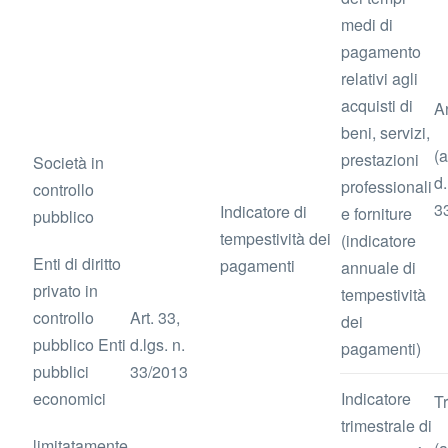
medi di
pagamento
relativi agli
acquisti di
A
beni, servizi,
(a
prestazioni
Società in
d.
professionali
controllo
3
Indicatore di
e forniture
pubblico
tempestività dei
(indicatore
Enti di diritto
pagamenti
annuale di
privato in
tempestività
controllo
Art. 33,
dei
pubblico Enti
d.lgs. n.
pagamenti)
pubblici
33/2013
economici
Indicatore
T
trimestrale di
limitatamente