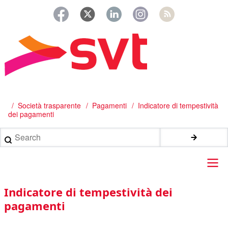
Salta
al
contenuto
principale
/
Società trasparente
Pagamenti
Indicatore di tempestività
Briciole
dei pagamenti
di
Search
pane
Main
Indicatore di tempestività dei
navigation
pagamenti