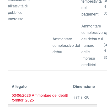
(a
tempestività
all'attività di
d.
dei
pubblico
3
pagamenti
interesse
Ammontare
complessivo
A
Ammontare
dei debiti e il
(a
complessivo dei
numero
d.
debiti
delle
3
imprese
creditrici
Allegato
Dimensione
03/06/2026 Ammontare dei debiti
117.1 KB
fornitori 2025