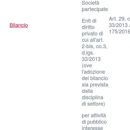
Società
partecipate
Art. 29, c
Enti di
Bilancio
33/2013 A
diritto
175/201
privato di
cui all'art.
2-bis, co.3,
d.lgs.
33/2013
(ove
l'adozione
del bilancio
sia prevista
dalla
disciplina
di settore)
per attività
di pubblico
interesse