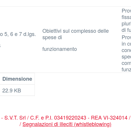
Pro
fiss
plur
di 
Obiettivi sul complesso delle
o 5, 6 e 7 d.lgs.
spese di
Prov
in c
6
funzionamento
conc
spec
com
funz
Dimensione
22.9 KB
a - S.V.T. Srl / C.F. e P.I. 03419220243 - REA VI-324014 
/
Segnalazioni di illeciti (whistleblowing)