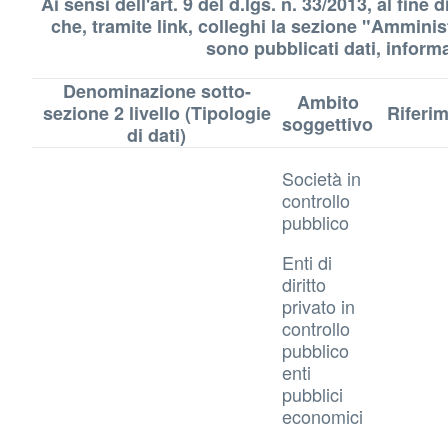
Ai sensi dell'art. 9 del d.lgs. n. 33/2013, al fi
che, tramite link, colleghi la sezione "Amminist
sono pubblicati dati, informa
Denominazione sotto-
Ambito
sezione 2 livello (Tipologie
Riferi
soggettivo
di dati)
Società in
controllo
pubblico
Enti di
diritto
privato in
controllo
pubblico
enti
pubblici
economici