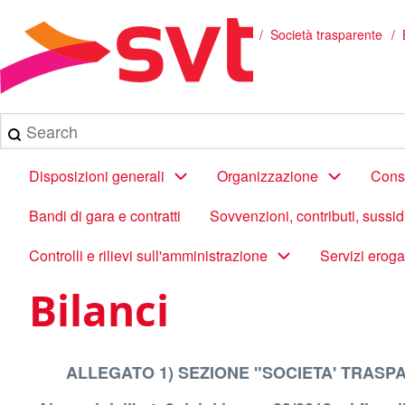
Salta
al
/
Società trasparente
B
Briciole
contenuto
principale
di
pane
Search
Main
Disposizioni generali
Organizzazione
Consu
navigation
Bandi di gara e contratti
Sovvenzioni, contributi, sussi
Controlli e rilievi sull'amministrazione
Servizi eroga
Bilanci
ALLEGATO 1) SEZIONE "SOCIETA' TRASP