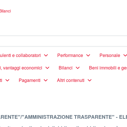
ilanci
lenti e collaboratori
Performance
Personale
di, vantaggi economici
Bilanci
Beni immobili e ge
ti
Pagamenti
Altri contenuti
ARENTE"/"AMMINISTRAZIONE TRASPARENTE" - EL