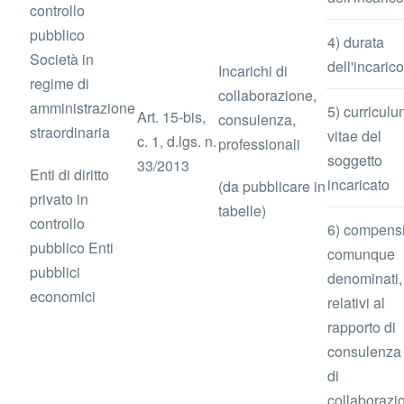
controllo
pubblico
4) durata
Società in
dell'incarico
Incarichi di
regime di
collaborazione,
amministrazione
5) curriculu
Art. 15-bis,
consulenza,
straordinaria
vitae del
c. 1, d.lgs. n.
professionali
soggetto
33/2013
Enti di diritto
incaricato
(da pubblicare in
privato in
tabelle)
controllo
6) compens
pubblico Enti
comunque
pubblici
denominati,
economici
relativi al
rapporto di
consulenza
di
collaborazi