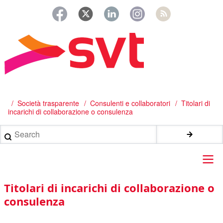
Salta
al
contenuto
principale
/
Società trasparente
Consulenti e collaboratori
Titolari di
Briciole
incarichi di collaborazione o consulenza
di
Search
pane
Main
Titolari di incarichi di collaborazione o
navigation
consulenza