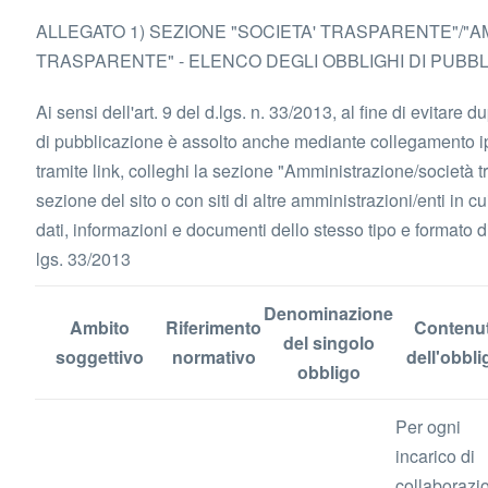
ALLEGATO 1) SEZIONE "SOCIETA' TRASPARENTE"/"
TRASPARENTE" - ELENCO DEGLI OBBLIGHI DI PUBB
Ai sensi dell'art. 9 del d.lgs. n. 33/2013, al fine di evitare d
di pubblicazione è assolto anche mediante collegamento ip
tramite link, colleghi la sezione "Amministrazione/società t
sezione del sito o con siti di altre amministrazioni/enti in c
dati, informazioni e documenti dello stesso tipo e formato di 
lgs. 33/2013
Denominazione
Ambito
Riferimento
Contenut
del singolo
soggettivo
normativo
dell'obbli
obbligo
Per ogni
incarico di
collaborazi