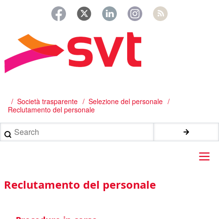
Salta
al
contenuto
principale
/
Società trasparente
Selezione del personale
Briciole
Reclutamento del personale
di
Search
pane
Main
Reclutamento del personale
navigation