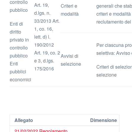
controllo
Art. 19,
Criteri e
generali che stab
pubblico
d.lgs. n.
modalità
criteri e modalità 
33/2013 Art.
reclutamento del
Enti di
1, co. 16,
diritto
lett. d) l.
privato in
190/2012
Per ciascuna pr
controllo
Art. 19, co. 2
selettiva: Avviso
pubblico
Avvisi di
e 3, d.lgs.
Enti
selezione
Criteri di selezio
175/2016
pubblici
selezione
economici
Allegato
Dimensione
21/02/2022 Regolamento