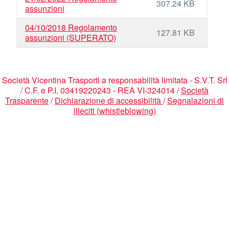
307.24 KB
assunzioni
04/10/2018 Regolamento
127.81 KB
assunzioni (SUPERATO)
Società Vicentina Trasporti a responsabilità limitata - S.V.T. Srl
/ C.F. e P.I. 03419220243 - REA VI-324014 /
Società
Trasparente
/
Dichiarazione di accessibilità
/
Segnalazioni di
illeciti (whistleblowing)