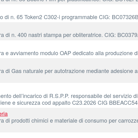
isto di n. 65 Token2 C302-i programmable CIG: BC07326
ra di n. 400 nastri stampa per obliteratrice. CIG: BC037
tura e avviamento modulo OAP dedicato alla produzione 
ra di Gas naturale per autotrazione mediante adesione a
to dell’incarico di R.S.P.P. responsabile del servizio di
di igiene e sicurezza cod appalto C23.2026 CIG BBEACC5
eria
tura di prodotti chimici e materiale di consumo per ca