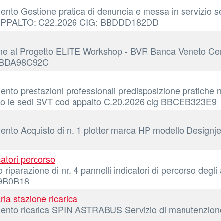
mento Gestione pratica di denuncia e messa in servizio 
ICE APPALTO: C22.2026 CIG: BBDDD182DD
ne al Progetto ELITE Workshop - BVR Banca Veneto Centra
: BBDA98C92C
nto prestazioni professionali predisposizione pratiche ne
resso le sedi SVT cod appalto C.20.2026 cig BBCEB323E9
mento Acquisto di n. 1 plotter marca HP modello Designj
catori percorso
riparazione di nr. 4 pannelli indicatori di percorso degl
C9B0B18
ia stazione ricarica
amento ricarica SPIN ASTRABUS Servizio di manutenzion