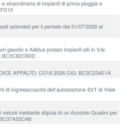
e straordinaria di impianti di prima pioggia e
71FD10
edi aziendali per il periodo dal 01/07/2026 al
 gasolio e Adblue presso impianti siti in V.le.
 cig BC3C82CB0D
ri CODICE APPALTO: CO16.2026 CIG: BC3C234E1A
chi di ingresso/uscita dell’autostazione SVT di Viale
i veicoli mediante stipula di un Accordo Quadro per
CIG BC37A52C4B