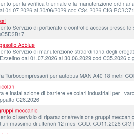
to per la verifica triennale e la manutenzione ordinaria 
iotti dal 01.07.2026 al 30/06/2029 cod C34.2026 CIG BC3C
ssi
to Servizio di portierato e controllo accessi presso le s
C3C5D3B17
gasolio Adblue
nto Servizio di manutenzione straordinaria degli erogatori
 d'Ezzelino dal 01.07.2026 al 30.06.2029 cod C35.2026
rnitura Turbocompressori per autobus MAN A40 18 met
icolari
e installazione di barriere veicolari industriali per i var
appalto C26.2026
 gruppi meccanici
nto di servizio di riparazione/revisione gruppi meccanic
no ad un massimo di ulteriori 12 mesi COD: CO11.2026 