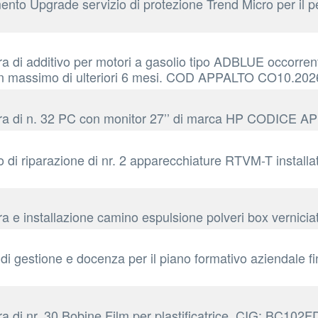
amento Upgrade servizio di protezione Trend Micro per 
a di additivo per motori a gasolio tipo ADBLUE occorrent
 ad un massimo di ulteriori 6 mesi. COD APPALTO CO10.
itura di n. 32 PC con monitor 27’’ di marca HP CODIC
 di riparazione di nr. 2 apparecchiature RTVM-T installa
ura e installazione camino espulsione polveri box verni
di gestione e docenza per il piano formativo aziendale f
ra di nr. 30 Bobine Film per plastificatrice. CIG: BC102