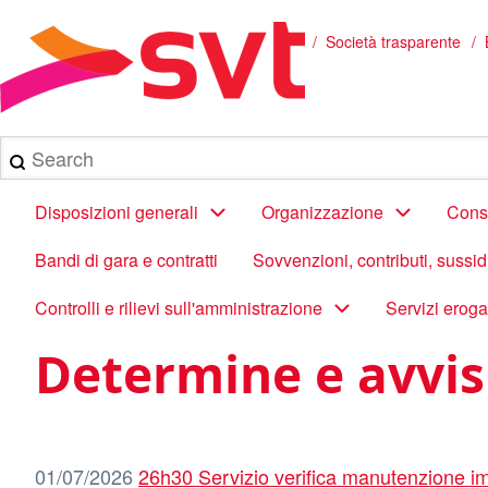
Salta
al
/
Società trasparente
Briciole
contenuto
principale
di
pane
Search
Main
Disposizioni generali
Organizzazione
Consu
navigation
Bandi di gara e contratti
Sovvenzioni, contributi, sussi
Controlli e rilievi sull'amministrazione
Servizi eroga
Determine e avvis
01/07/2026
26h30 Servizio verifica manutenzione im