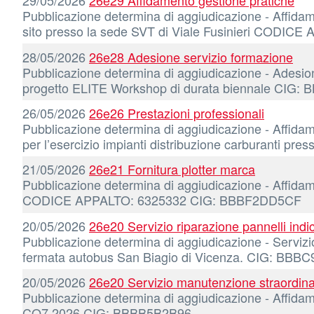
29/05/2026
26e29 Affidamento gestione pratiche
Pubblicazione determina di aggiudicazione - Affida
sito presso la sede SVT di Viale Fusinieri COD
28/05/2026
26e28 Adesione servizio formazione
Pubblicazione determina di aggiudicazione - Adesio
progetto ELITE Workshop di durata biennale CIG
26/05/2026
26e26 Prestazioni professionali
Pubblicazione determina di aggiudicazione - Affidame
per l’esercizio impianti distribuzione carburanti p
21/05/2026
26e21 Fornitura plotter marca
Pubblicazione determina di aggiudicazione - Affida
CODICE APPALTO: 6325332 CIG: BBBF2DD5CF
20/05/2026
26e20 Servizio riparazione pannelli indi
Pubblicazione determina di aggiudicazione - Servizio 
fermata autobus San Biagio di Vicenza. CIG: BBB
20/05/2026
26e20 Servizio manutenzione straordinar
Pubblicazione determina di aggiudicazione - Affid
CO7.2026 CIG: BBBB5B2B96