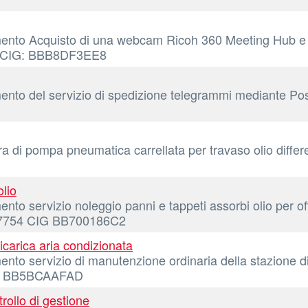
ento Acquisto di una webcam Ricoh 360 Meeting Hub e di 
1 CIG: BBB8DF3EE8
amento del servizio di spedizione telegrammi mediant
ura di pompa pneumatica carrellata per travaso olio d
lio
to servizio noleggio panni e tappeti assorbi olio per offi
6257754 CIG BB700186C2
carica aria condizionata
to servizio di manutenzione ordinaria della stazione di r
G: BB5BCAAFAD
rollo di gestione