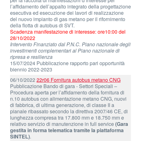
per la raccolta di manifestazioni d’interesse per
l’affidamento dell’appalto integrato della progettazione
esecutiva ed esecuzione dei lavori di realizzazione
del nuovo impianto di gas metano per il rifornimento
della flotta di autobus di SVT.
Scadenza manifestazione di interesse: ore10:00 del
28/10/2022
Intervento Finanziato dal P.N.C. Piano nazionale degli
investimenti complementari al Piano nazionale di
ripresa e resilienza
15/07/2024 Pubblicazione rapporto pari opportunità
biennio 2022-2023
06/10/2022
22r06 Fornitura autobus metano CNG
Pubblicazione Bando di gara - Settori Speciali –
Procedura aperta per l’affidamento della fornitura di
n.10 autobus con alimentazione metano CNG, nuovi
di fabbrica, di ultima generazione, di classe II a
pianale ribassato secondo la direttiva 2007/46 CE, di
lunghezza compresa tra 17.800 mm e 18.750 mm e
relativo servizio di manutenzione in full service
(Gara
gestita in forma telematica tramite la piattaforma
SINTEL)
.