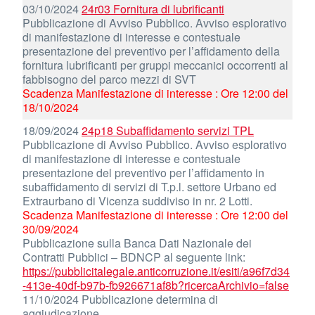
03/10/2024
24r03 Fornitura di lubrificanti
Pubblicazione di Avviso Pubblico. Avviso esplorativo
di manifestazione di interesse e contestuale
presentazione del preventivo per l’affidamento della
fornitura lubrificanti per gruppi meccanici occorrenti al
fabbisogno del parco mezzi di SVT
Scadenza Manifestazione di interesse : Ore 12:00 del
18/10/2024
18/09/2024
24p18 Subaffidamento servizi TPL
Pubblicazione di Avviso Pubblico. Avviso esplorativo
di manifestazione di interesse e contestuale
presentazione del preventivo per l’affidamento in
subaffidamento di servizi di T.p.l. settore Urbano ed
Extraurbano di Vicenza suddiviso in nr. 2 Lotti.
Scadenza Manifestazione di interesse : Ore 12:00 del
30/09/2024
Pubblicazione sulla Banca Dati Nazionale dei
Contratti Pubblici – BDNCP al seguente link:
https://pubblicitalegale.anticorruzione.it/esiti/a96f7d34
-413e-40df-b97b-fb926671af8b?ricercaArchivio=false
11/10/2024 Pubblicazione determina di
aggiudicazione