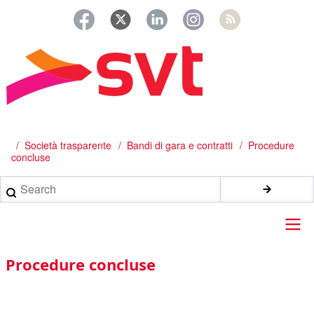
Salta
al
contenuto
principale
/
Società trasparente
Bandi di gara e contratti
Procedure
Briciole
concluse
di
Search
pane
Main
Procedure concluse
navigation