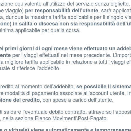
nzione equivalente all’utilizzo del servizio senza biglietto
ne viaggio)
, sarà applica
per responsabilità dell’utente
sa, dunque la massima tariffa applicabile per il singolo 
one) in salita o discesa non sia responsabilità dell’u
minima applicabile per quella corsa.
ei primi giorni di ogni mese viene effettuato un addeb
per i viaggi effettuati nel mese precedente. L’impor
tente
igliore tariffa applicabile in relazione a tutti i viaggi ef
ale si riferisce l’addebito.
credito al momento dell’addebito,
se possibile il sistem
tre modalità di pagamento associate all’account utente. I
, con spese a carico dell’utente.
ione del credito
saldare l’eventuale debito contratto, attraverso l’apposi
, nella sezione Elenco Movimenti\Post-Pagato.
isica o virtuale) viene automaticamente e temporaneam