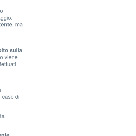
.
to
viaggio.
, ma
tente
ito sulla
to viene
fettuati
a
n caso di
ta
ente