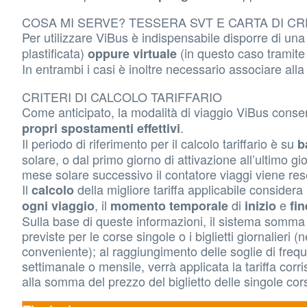
COSA MI SERVE? TESSERA SVT E CARTA DI C
Per utilizzare ViBus è indispensabile disporre di una
plastificata)
(in questo caso tramit
oppure virtuale
In entrambi i casi è inoltre necessario associare all
CRITERI DI CALCOLO TARIFFARIO
Come anticipato, la modalità di viaggio ViBus consen
.
propri spostamenti effettivi
Il periodo di riferimento per il calcolo tariffario è su
b
solare, o dal primo giorno di attivazione all’ultimo gi
mese solare successivo il contatore viaggi viene re
Il
della migliore tariffa applicabile considera
calcolo
, il
di
e
ogni viaggio
momento temporale
inizio
fin
Sulla base di queste informazioni, il sistema somma i
previste per le corse singole o i biglietti giornalieri (
conveniente); al raggiungimento delle soglie di frequ
settimanale o mensile, verrà applicata la tariffa cor
alla somma del prezzo del biglietto delle singole cors