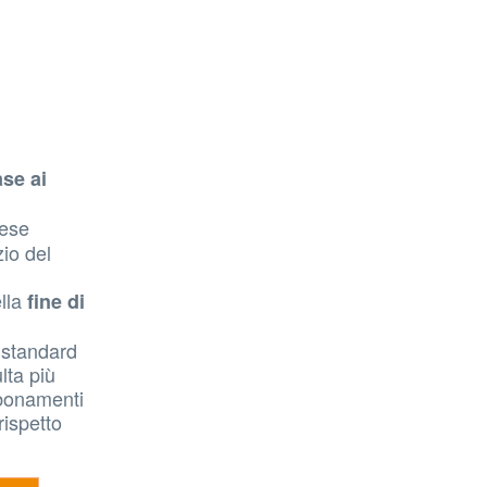
ase ai
mese
zio del
lla
fine di
e standard
ulta più
bbonamenti
rispetto