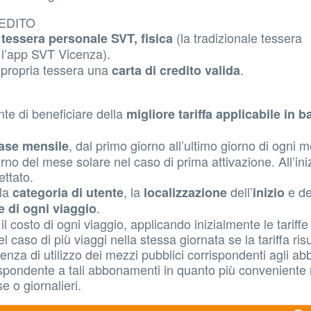
REDITO
(la tradizionale tessera
tessera personale SVT, fisica
e l’app SVT Vicenza).
a propria tessera una
.
carta di credito valida
te di beneficiare della
migliore tariffa applicabile in b
, dal primo giorno all’ultimo giorno di ogni 
ase mensile
orno del mese solare nel caso di prima attivazione. All’ini
settato.
 la
, la
dell’
e de
categoria di utente
localizzazione
inizio
.
e di ogni viaggio
l costo di ogni viaggio, applicando inizialmente le tariff
nel caso di più viaggi nella stessa giornata se la tariffa ris
enza di utilizzo dei mezzi pubblici corrispondenti agli a
rispondente a tali abbonamenti in quanto più conveniente 
e o giornalieri.