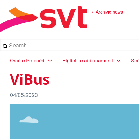
Salta
al
Archivio news
Briciole
contenuto
principale
di
pane
Search
Main
Orari e Percorsi
Biglietti e abbonamenti
Ser
navigation
ViBus
04/05/2023