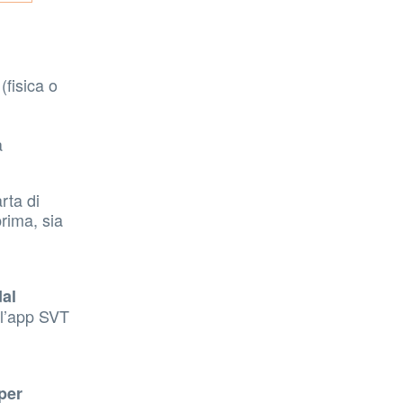
(fisica o
a
rta di
prima, sia
dal
 l’app SVT
per