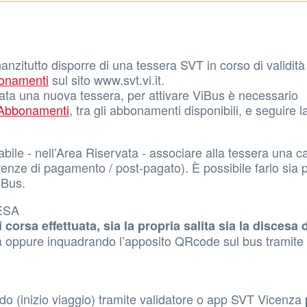
nzitutto disporre di una tessera SVT in corso di validità 
onamenti
sul sito www.svt.vi.it.
vata una nuova tessera, per attivare ViBus è necessario
 Abbonamenti
, tra gli abbonamenti disponibili, e seguire l
bile - nell’Area Riservata - associare alla tessera una ca
erenze di pagamento / post-pagato). È possibile farlo sia 
iBus.
CESA
corsa effettuata, sia la propria salita sia la discesa 
sica oppure inquadrando l’apposito QRcode sul bus tramite
do (inizio viaggio) tramite validatore o app SVT Vicenza