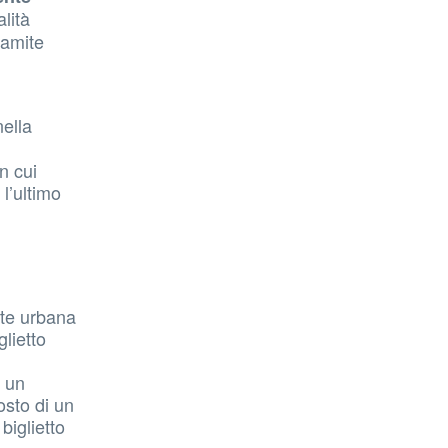
lità
ramite
ella
n cui
 l’ultimo
ete urbana
lietto
o un
osto di un
biglietto