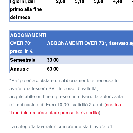
i giorni, dal
2,60
3,10
3,80
4,40
primo alla fine
del mese
ABBONAMENTI
OVER 70*
ABBONAMENTI OVER 70*, riservato agli ut
prezzi in €
Semestrale
30,00
Annuale
60,00
*Per poter acquistare un abbonamento è necessario
avere una tessera SVT in corso di validità,
acquistabile on-line o presso una rivendita autorizzata
e il cui costo è di Euro 10,00 - validità 3 anni, (
scarica
il modulo da presentare presso la rivendita
).
La categoria lavoratori comprende sia i lavoratori