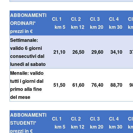
ABBONAMENTI
Cl. 1
Cl. 2
Cl. 3
Cl. 4
C
ORDINARI*
km 5
km 12
km 20
km 30
k
prezzi in €
Settimanale:
valido 6 giorni
21,10
26,50
29,60
34,10
3
consecutivi dal
lunedì al sabato
Mensile: valido
tutti i giorni dal
51,50
61,60
76,40
88,70
9
primo alla fine
del mese
ABBONAMENTI
Cl. 1
Cl. 2
Cl. 3
Cl. 4
C
STUDENTI*
km 5
km 12
km 20
km 30
k
prezzi in €