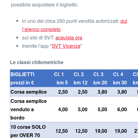
possibile acquistare il biglietto:
in uno dei circa 250 punti vendita autorizzati:
qui
l’elenco completo
sul sito di SVT:
acquista ora
tramite l'app "
SVT Vicenza
"
Le classi chilometriche
BIGLIETTI
Cl. 1
Cl. 2
Cl. 3
Cl. 4
C
prezzi in €
km 5
km 12
km 20
km 30
k
Corsa semplice
2,50
2,50
3,80
3,80
Corsa semplice
venduto a
4,00
5,00
5,00
6,00
bordo
10 corse SOLO
12,50
12,50
19,00
19,00
2
per OVER 70