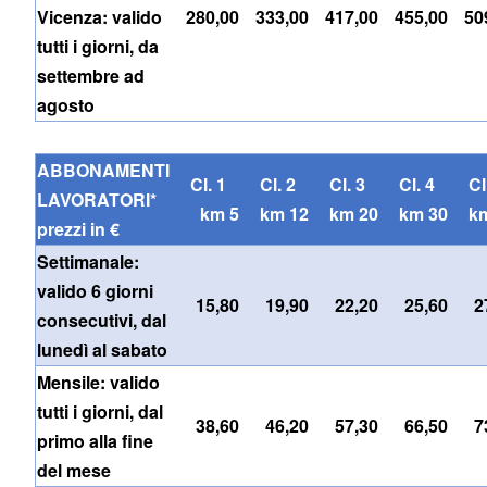
Vicenza: valido
280,00
333,00
417,00
455,00
50
tutti i giorni, da
settembre ad
agosto
ABBONAMENTI
Cl. 1
Cl. 2
Cl. 3
Cl. 4
C
LAVORATORI*
km 5
km 12
km 20
km 30
k
prezzi in €
Settimanale:
valido 6 giorni
15,80
19,90
22,20
25,60
2
consecutivi, dal
lunedì al sabato
Mensile: valido
tutti i giorni, dal
38,60
46,20
57,30
66,50
7
primo alla fine
del mese