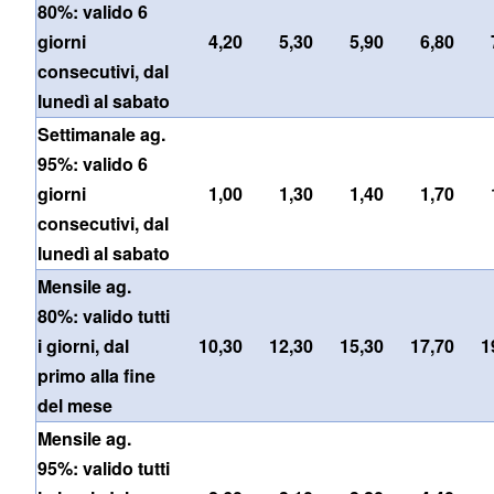
80%: valido 6
giorni
4,20
5,30
5,90
6,80
consecutivi, dal
lunedì al sabato
Settimanale ag.
95%: valido 6
giorni
1,00
1,30
1,40
1,70
consecutivi, dal
lunedì al sabato
Mensile ag.
80%: valido tutti
i giorni, dal
10,30
12,30
15,30
17,70
1
primo alla fine
del mese
Mensile ag.
95%: valido tutti