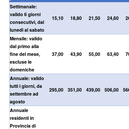
Settimanale:
valido 6 giorni
15,10
18,80
21,50
24,60
2
consecutivi, dal
lunedì al sabato
Mensile: valido
dal primo alla
fine del mese,
37,00
43,90
55,00
63,40
7
escluse le
domeniche
Annuale: valido
tutti i giorni, da
295,00
351,00
439,00
506,00
56
settembre ad
agosto
Annuale
residenti in
Provincia di