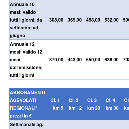
Annuale 10
mesi: valido
tutti i giorni, da
308,00
369,00
458,00
532,00
59
settembre ad
giugno
Annuale 12
mesi: valido 12
mesi
370,00
443,00
550,00
638,00
70
dall'emissione,
tutti i giorni
ABBONAMENTI
AGEVOLATI
Cl. 1
Cl. 2
Cl. 3
Cl. 4
C
REGIONALI*
km 5
km 12
km 20
km 30
k
prezzi in €
Settimanale ag.