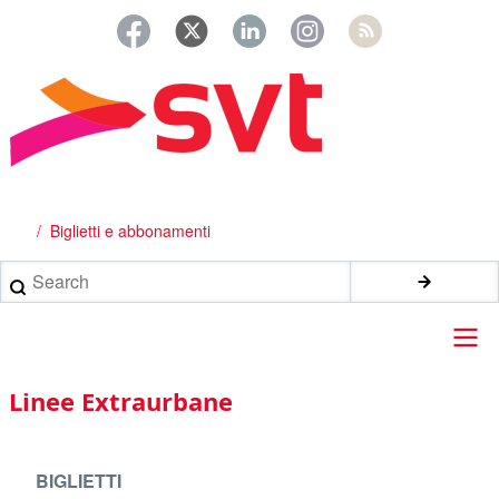
Salta
al
contenuto
principale
Biglietti e abbonamenti
Briciole
di
Search
pane
Main
Linee Extraurbane
navigation
BIGLIETTI