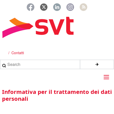
Salta
al
contenuto
principale
Contatti
Briciole
di
Search
pane
Main
Informativa per il trattamento dei dati
navigation
personali