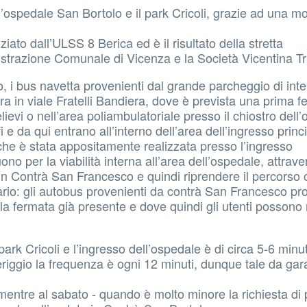
l’ospedale San Bortolo e il park Cricoli, grazie ad una mo
iato dall’ULSS 8 Berica ed è il risultato della stretta
nistrazione Comunale di Vicenza e la Società Vicentina Tr
o, i bus navetta provenienti dal grande parcheggio di int
ra in viale Fratelli Bandiera, dove è prevista una prima 
lievi o nell’area poliambulatoriale presso il chiostro dell
e da qui entrano all’interno dell’area dell’ingresso princ
he è stata appositamente realizzata presso l’ingresso
o per la viabilità interna all’area dell’ospedale, attrav
in Contrà San Francesco e quindi riprendere il percorso 
nario: gli autobus provenienti da contrà San Francesco p
 la fermata già presente e dove quindi gli utenti possono
ark Cricoli e l’ingresso dell’ospedale è di circa 5-6 minu
eriggio la frequenza è ogni 12 minuti, dunque tale da gar
, mentre al sabato - quando è molto minore la richiesta di