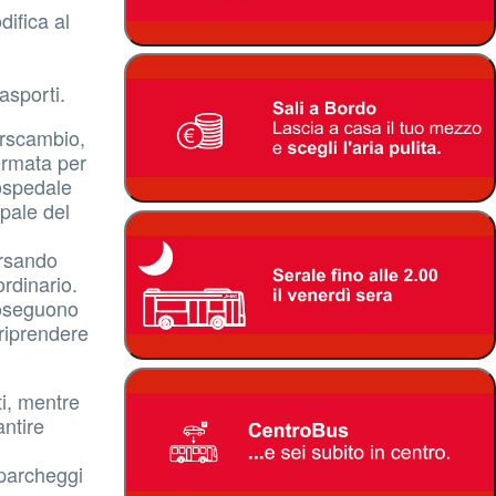
difica al
asporti.
erscambio,
fermata per
’ospedale
ipale del
ersando
ordinario.
roseguono
 riprendere
ti, mentre
antire
 parcheggi