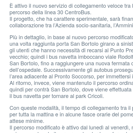
È attivo il nuovo servizio di collegamento veloce tra 
percorso della linea 30 CentroBus.
Il progetto, che ha carattere sperimentale, sarà finanz
collaborazione tra l’Azienda socio-sanitaria, l’Ammi
Più in dettaglio, in base al nuovo percorso modificat
una volta raggiunta porta San Bortolo girano a sinist
gli utenti che hanno necessità di recarsi al Punto Pre
vecchio; quindi i bus navetta imboccano viale Rodolfi 
San Bortolo, fino a raggiungere una nuova fermata c
dell’ospedale. Successivamente gli autobus proseguon
l’area adiacente al Pronto Soccorso, per immettersi 
Al ritorno, invece, viene mantenuto il percorso ordi
quindi per contrà San Bortolo, dove viene effettuata
il bus navetta per tornare al park Cricoli.
Con queste modalità, il tempo di collegamento tra il p
per tutta la mattina e in alcune fasce orarie del pom
attese minime.
Il percorso modificato è attivo dal lunedì al venerdì