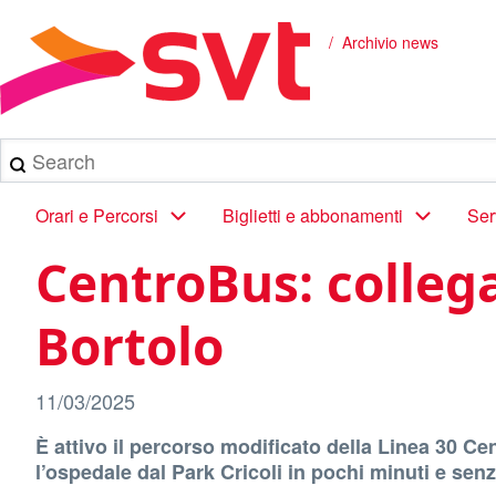
Salta
al
Archivio news
Briciole
contenuto
principale
di
pane
Search
Main
Orari e Percorsi
Biglietti e abbonamenti
Ser
navigation
CentroBus: collega
Bortolo
11/03/2025
È attivo il percorso modificato della Linea 30
l’ospedale dal Park Cricoli in pochi minuti e senz