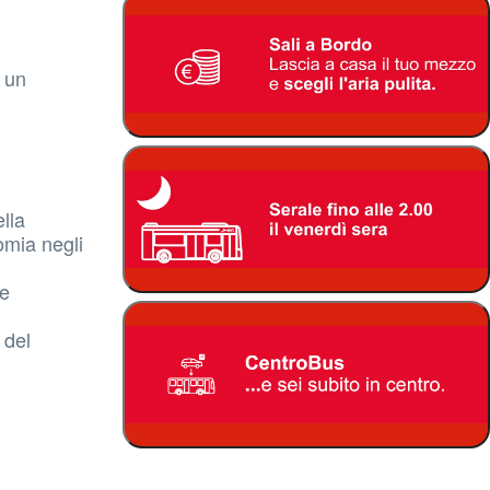
i un
lla
nomia negli
ie
 del