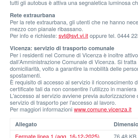
tutti gli autobus è attiva una segnaletica luminosa c
Rete extraurbana
Per la rete extraurbana, gli utenti che ne hanno nece
mezzo con pianale ribassano.
Per info e richieste:
svt@svt.vi.it
oppure tel. 0444 2
Vicenza: servizio di trasporto comunale
Per i residenti nel Comune di Vicenza è inoltre attivo
dall’Amministrazione Comunale di Vicenza. Si tratta 
domiciliarità, volto a garantire la mobilità delle pers
spostamenti.
È requisito di accesso al servizio il riconoscimento de
certificate tali da non consentire l’utilizzo in manier
L'accesso al servizio avviene previa autorizzazione dir
servizio di trasporto per l'accesso al lavoro.
Per maggiori informazioni
www.comune.vicenza.it
Allegato
Dimensi
Fermate linea 1 (agg. 16-12-2025)
76.48 KB