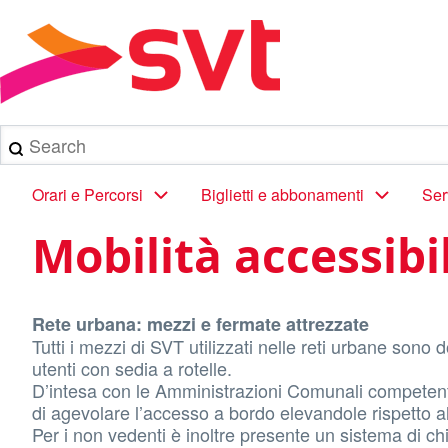
Salta
al
Briciole
contenuto
principale
di
pane
Search
Main
Orari e Percorsi
Biglietti e abbonamenti
Ser
navigation
Mobilità accessibi
Rete urbana: mezzi e fermate attrezzate
Tutti i mezzi di SVT utilizzati nelle reti urbane sono 
utenti con sedia a rotelle.
D’intesa con le Amministrazioni Comunali competenti,
di agevolare l’accesso a bordo elevandole rispetto al
Per i non vedenti è inoltre presente un sistema di c