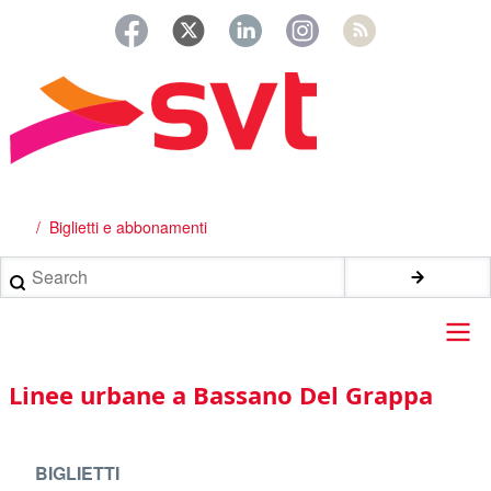
Salta
al
contenuto
principale
Biglietti e abbonamenti
Briciole
di
Search
pane
Main
Linee urbane a Bassano Del Grappa
navigation
BIGLIETTI