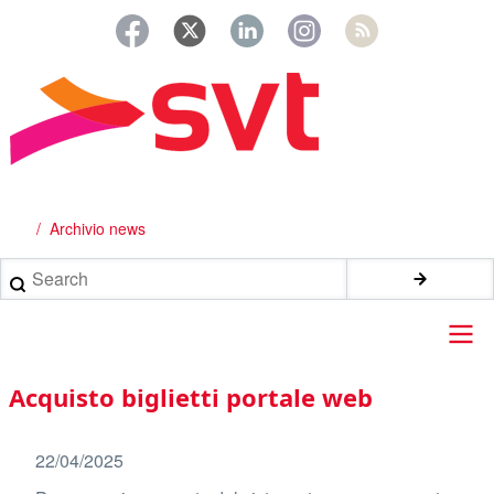
Salta
al
contenuto
principale
Archivio news
Briciole
di
Search
pane
Main
Acquisto biglietti portale web
navigation
22/04/2025