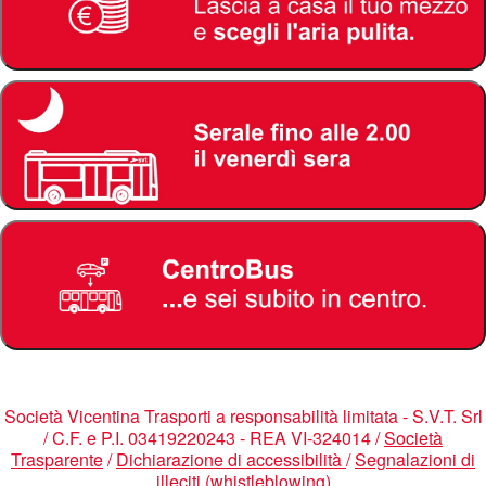
Società Vicentina Trasporti a responsabilità limitata - S.V.T. Srl
/ C.F. e P.I. 03419220243 - REA VI-324014 /
Società
Trasparente
/
Dichiarazione di accessibilità
/
Segnalazioni di
illeciti (whistleblowing)