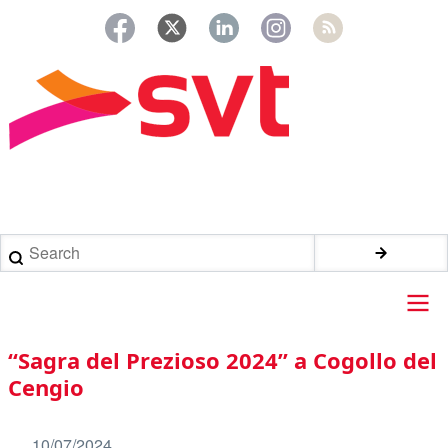
Salta
al
contenuto
principale
Briciole
di
Search
pane
Main
“Sagra del Prezioso 2024” a Cogollo del
navigation
Cengio
10/07/2024