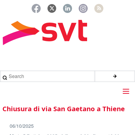
Salta
al
contenuto
principale
Briciole
di
Search
pane
Main
Chiusura di via San Gaetano a Thiene
navigation
06/10/2025