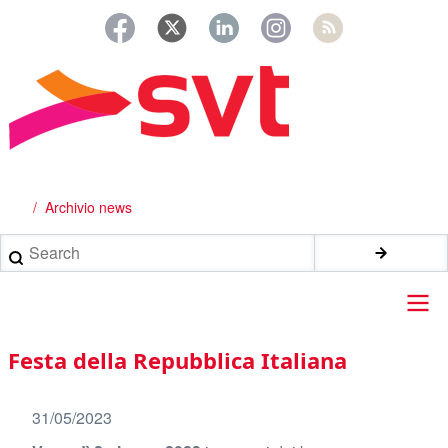
Salta
al
contenuto
principale
Archivio news
Briciole
di
Search
pane
Main
Festa della Repubblica Italiana
navigation
31/05/2023