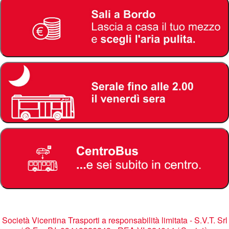
Società Vicentina Trasporti a responsabilità limitata - S.V.T. Srl