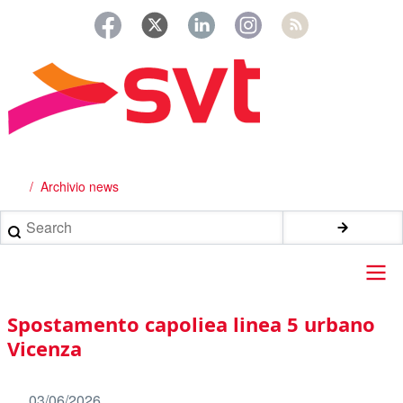
Salta
al
contenuto
principale
Archivio news
Briciole
di
Search
pane
Main
Spostamento capoliea linea 5 urbano
navigation
Vicenza
03/06/2026