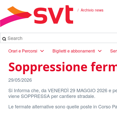
Salta
al
Archivio news
Briciole
contenuto
principale
di
pane
Search
Main
Orari e Percorsi
Biglietti e abbonamenti
Ser
navigation
Soppressione fer
29/05/2026
Si Informa che, da VENERDÌ 29 MAGGIO 2026 e per 
viene SOPPRESSA per cantiere stradale.
Le fermate alternative sono quelle poste in Corso