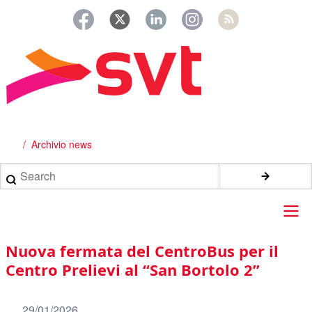
Salta
al
contenuto
principale
Archivio news
Briciole
di
Search
pane
Main
Nuova fermata del CentroBus per il
navigation
Centro Prelievi al “San Bortolo 2”
29/01/2026