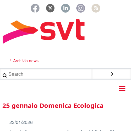
Salta
al
contenuto
principale
Archivio news
Briciole
di
Search
pane
Main
25 gennaio Domenica Ecologica
navigation
23/01/2026