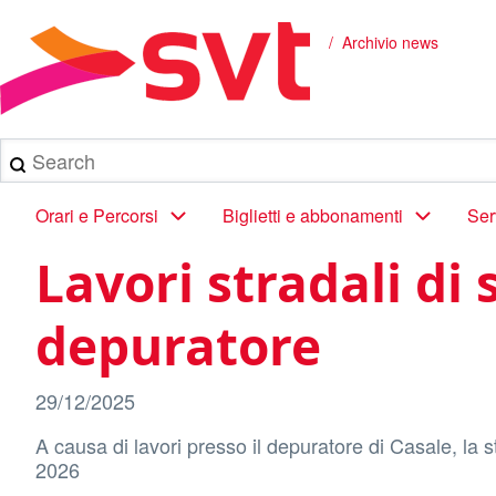
Salta
al
Archivio news
Briciole
contenuto
principale
di
pane
Search
Main
Orari e Percorsi
Biglietti e abbonamenti
Ser
navigation
Lavori stradali di
depuratore
29/12/2025
A causa di lavori presso il depuratore di Casale, la 
2026