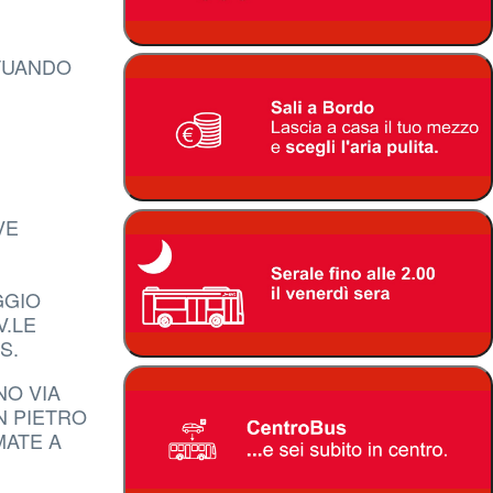
TTUANDO
VE
GGIO
V.LE
S.
NO VIA
N PIETRO
MATE A