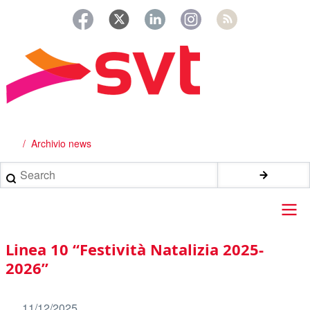
Salta
al
contenuto
principale
Archivio news
Briciole
di
Search
pane
Main
Linea 10 “Festività Natalizia 2025-
navigation
2026”
11/12/2025