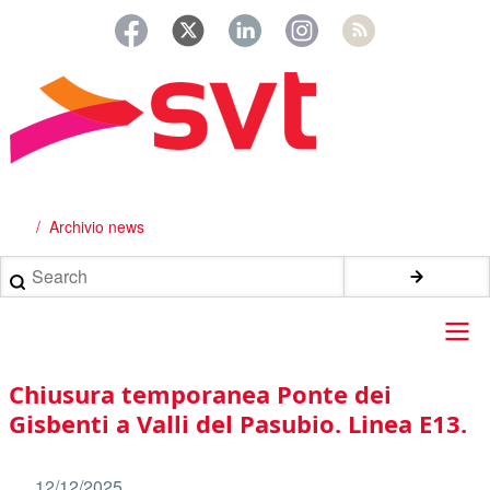
Salta
al
contenuto
principale
Archivio news
Briciole
di
Search
pane
Main
Chiusura temporanea Ponte dei
navigation
Gisbenti a Valli del Pasubio. Linea E13.
12/12/2025