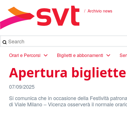
Salta
al
Archivio news
Briciole
contenuto
principale
di
pane
Search
Main
Orari e Percorsi
Biglietti e abbonamenti
Ser
navigation
Apertura bigliette
07/09/2025
Si comunica che in occasione della Festività patrona
di Viale Milano – Vicenza osserverà il normale orari