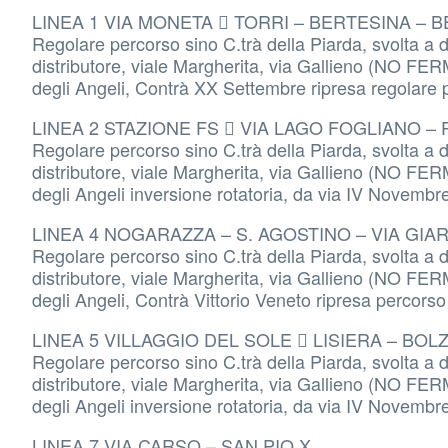
LINEA 1 VIA MONETA  TORRI – BERTESINA – 
Regolare percorso sino C.trà della Piarda, svolta a de
distributore, viale Margherita, via Gallieno (NO F
degli Angeli, Contrà XX Settembre ripresa regolare 
LINEA 2 STAZIONE FS  VIA LAGO FOGLIANO –
Regolare percorso sino C.trà della Piarda, svolta a de
distributore, viale Margherita, via Gallieno (NO F
degli Angeli inversione rotatoria, da via IV Novembr
LINEA 4 NOGARAZZA – S. AGOSTINO – VIA GIA
Regolare percorso sino C.trà della Piarda, svolta a de
distributore, viale Margherita, via Gallieno (NO F
degli Angeli, Contrà Vittorio Veneto ripresa percors
LINEA 5 VILLAGGIO DEL SOLE  LISIERA – BO
Regolare percorso sino C.trà della Piarda, svolta a de
distributore, viale Margherita, via Gallieno (NO F
degli Angeli inversione rotatoria, da via IV Novembr
LINEA 7 VIA CARSO – SAN PIO X