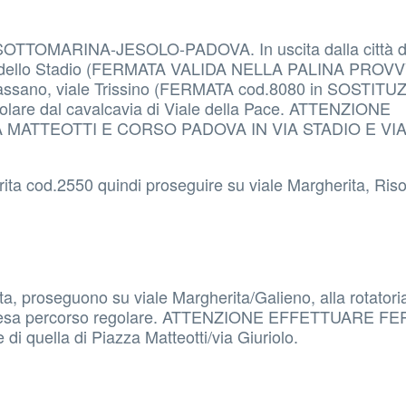
TOMARINA-JESOLO-PADOVA. In uscita dalla città d
n via dello Stadio (FERMATA VALIDA NELLA PALINA PRO
a Bassano, viale Trissino (FERMATA cod.8080 in SOSTIT
are dal cavalcavia di Viale della Pace. ATTENZIONE
 MATTEOTTI E CORSO PADOVA IN VIA STADIO E VI
gherita cod.2550 quindi proseguire su viale Margherita, Ri
ita, proseguono su viale Margherita/Galieno, alla rotatoria
ripresa percorso regolare. ATTENZIONE EFFETTUARE F
i quella di Piazza Matteotti/via Giuriolo.