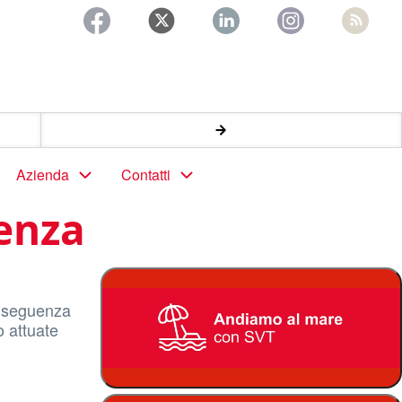
Azienda
Contatti
cenza
onseguenza
o attuate