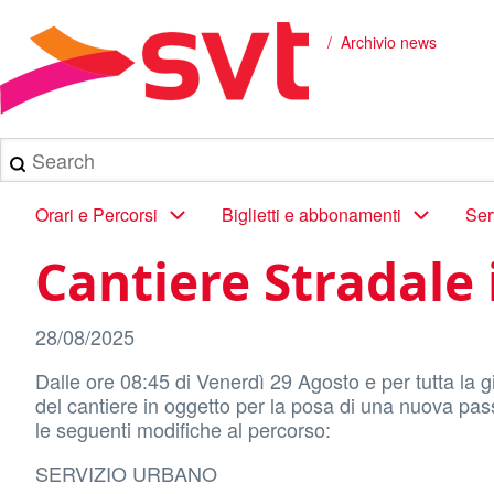
Salta
al
Archivio news
Briciole
contenuto
principale
di
pane
Search
Main
Orari e Percorsi
Biglietti e abbonamenti
Ser
navigation
Cantiere Stradale 
28/08/2025
Dalle ore 08:45 di Venerdì 29 Agosto e per tutta l
del cantiere in oggetto per la posa di una nuova pas
le seguenti modifiche al percorso:
SERVIZIO URBANO