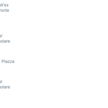
ll’ex
Ponte
IV
golare
, Piazza
IV
golare