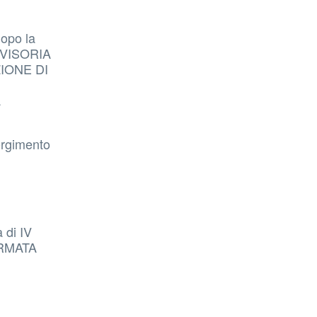
opo la
VVVISORIA
UZIONE DI
A
sorgimento
 di IV
ERMATA