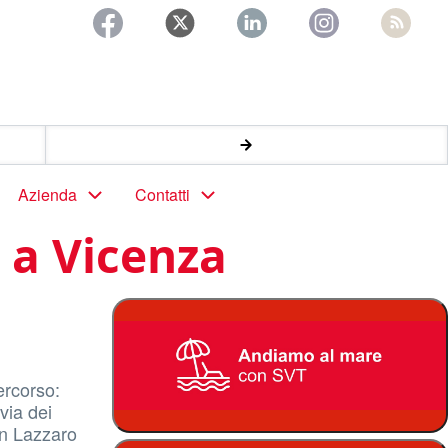
Azienda
Contatti
 a Vicenza
ercorso:
via dei
an Lazzaro