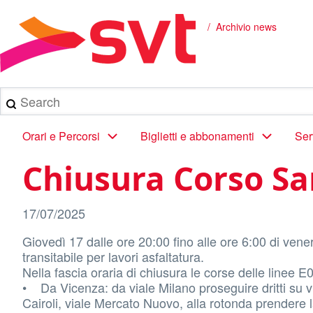
Salta
al
Archivio news
Briciole
contenuto
principale
di
pane
Search
Main
Orari e Percorsi
Biglietti e abbonamenti
Ser
navigation
Chiusura Corso Sa
17/07/2025
Giovedì 17 dalle ore 20:00 fino alle ore 6:00 di vener
transitabile per lavori asfaltatura.
Nella fascia oraria di chiusura le corse delle linee 
• Da Vicenza: da viale Milano proseguire dritti su via
Cairoli, viale Mercato Nuovo, alla rotonda prendere l