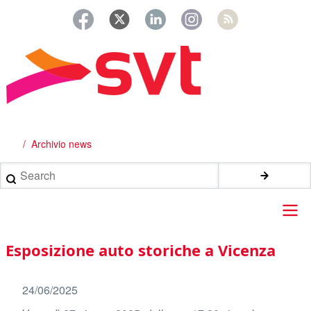
Salta
al
contenuto
principale
Archivio news
Briciole
di
Search
pane
Main
Esposizione auto storiche a Vicenza
navigation
24/06/2025