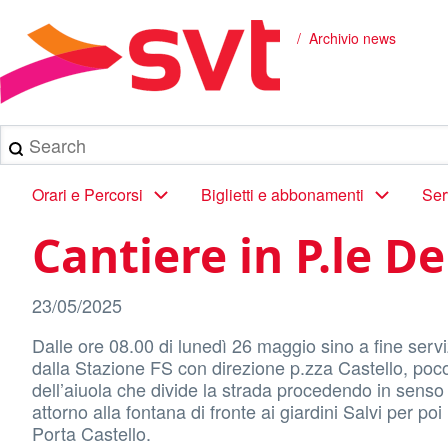
Salta
al
Archivio news
Briciole
contenuto
principale
di
pane
Search
Main
Orari e Percorsi
Biglietti e abbonamenti
Ser
navigation
Cantiere in P.le D
23/05/2025
Dalle ore 08.00 di lunedì 26 maggio sino a fine serviz
dalla Stazione FS con direzione p.zza Castello, poco
dell’aiuola che divide la strada procedendo in senso c
attorno alla fontana di fronte ai giardini Salvi per po
Porta Castello.