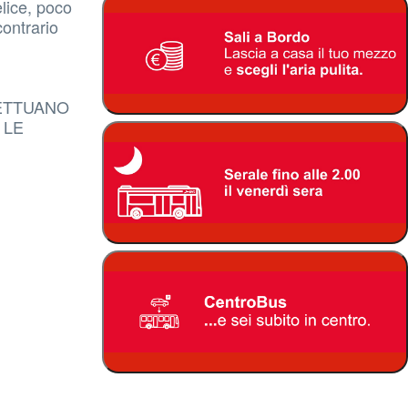
elice, poco
contrario
FETTUANO
 LE