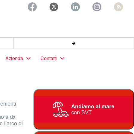
Azienda
Contatti
venienti
no a dx
o l’arco di