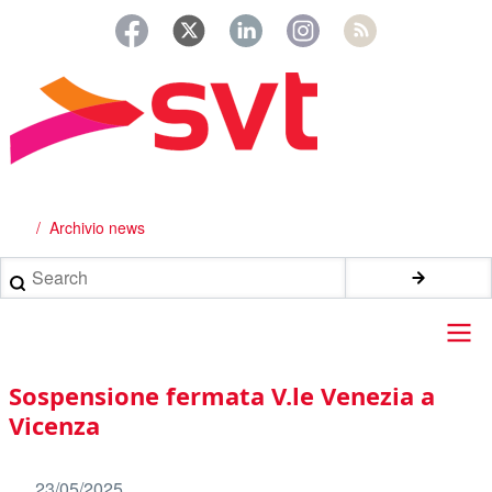
Salta
al
contenuto
principale
Archivio news
Briciole
di
Search
pane
Main
Sospensione fermata V.le Venezia a
navigation
Vicenza
23/05/2025