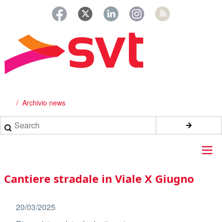
Salta
al
contenuto
principale
Archivio news
Briciole
di
Search
pane
Main
Cantiere stradale in Viale X Giugno
navigation
20/03/2025