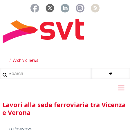
Salta
al
contenuto
principale
Archivio news
Briciole
di
Search
pane
Main
Lavori alla sede ferroviaria tra Vicenza
navigation
e Verona
07/03/2025