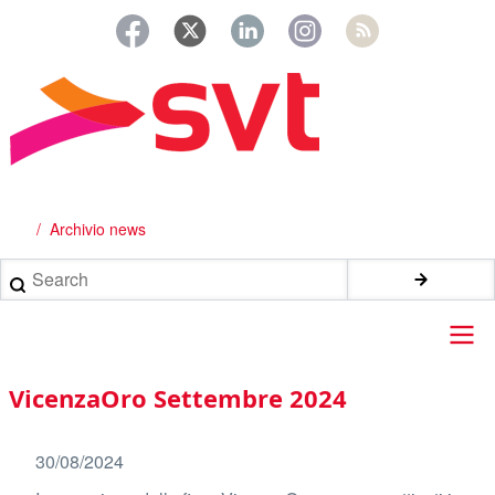
Salta
al
contenuto
principale
Archivio news
Briciole
di
Search
pane
Main
VicenzaOro Settembre 2024
navigation
30/08/2024