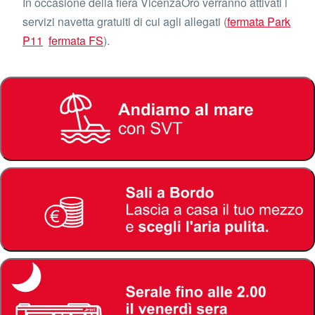
In occasione della fiera VicenzaOro verranno attivati i
servizi navetta gratuiti di cui agli allegati (
fermata Park
P11
fermata FS
).