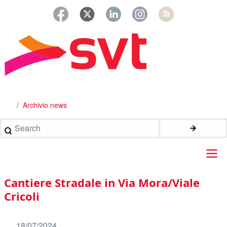
Salta
al
contenuto
principale
Archivio news
Briciole
di
Search
pane
Main
Cantiere Stradale in Via Mora/Viale
navigation
Cricoli
18/07/2024