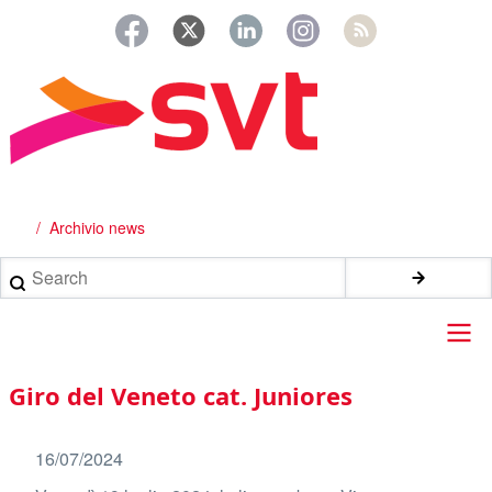
Salta
al
contenuto
principale
Archivio news
Briciole
di
Search
pane
Main
Giro del Veneto cat. Juniores
navigation
16/07/2024