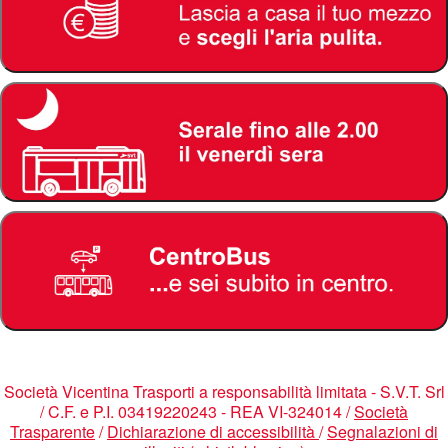
Società Vicentina Trasporti a responsabilità limitata - S.V.T. Srl
/ C.F. e P.I. 03419220243 - REA VI-324014 /
Società
Trasparente
/
Dichiarazione di accessibilità
/
Segnalazioni di