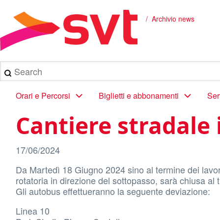
Salta
al
Archivio news
Briciole
contenuto
principale
di
pane
Search
Main
Orari e Percorsi
Biglietti e abbonamenti
Ser
navigation
Cantiere stradale 
17/06/2024
Da Martedì 18 Giugno 2024 sino al termine dei lavori
rotatoria in direzione del sottopasso, sarà chiusa al t
Gli autobus effettueranno la seguente deviazione:
Linea 10