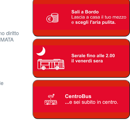
o diritto
ERMATA
le