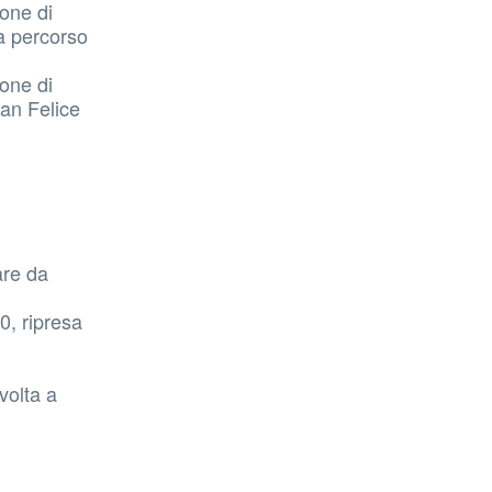
one di
sa percorso
one di
San Felice
are da
0, ripresa
volta a