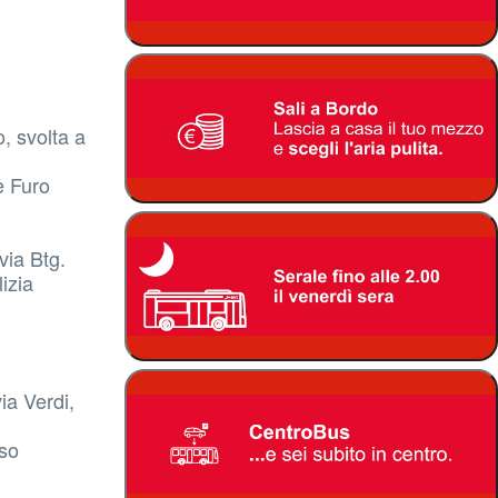
, svolta a
e Furo
via Btg.
izia
ia Verdi,
rso