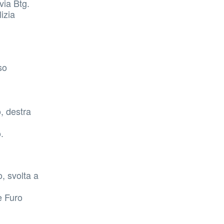
via Btg.
izia
so
, destra
.
, svolta a
e Furo