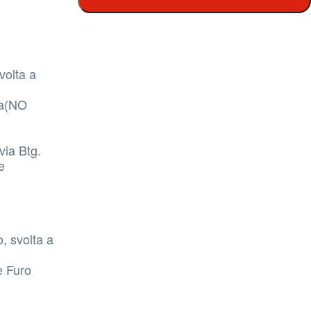
volta a
ia(NO
via Btg.
e
, svolta a
e Furo