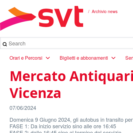
Salta
al
Archivio news
Briciole
contenuto
principale
di
pane
Search
Main
Orari e Percorsi
Biglietti e abbonamenti
Ser
navigation
Mercato Antiquari
Vicenza
07/06/2024
Domenica 9 Giugno 2024, gli autobus in transito per
FASE 1: Da inizio servizio sino alle ore 16:45
FASE 2: dalle 16:45 sino al termine del servizio