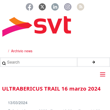
Salta
al
contenuto
principale
Archivio news
Briciole
di
Search
pane
Main
ULTRABERICUS TRAIL 16 marzo 2024
navigation
13/03/2024