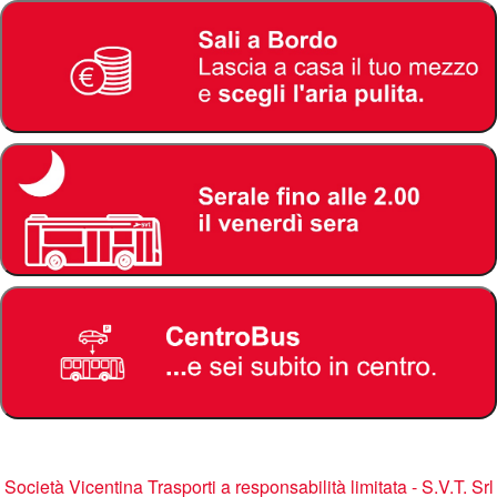
Società Vicentina Trasporti a responsabilità limitata - S.V.T. Srl