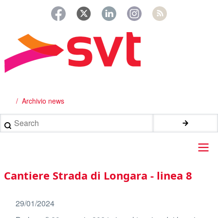
Salta
al
contenuto
principale
Archivio news
Briciole
di
Search
pane
Main
Cantiere Strada di Longara - linea 8
navigation
29/01/2024