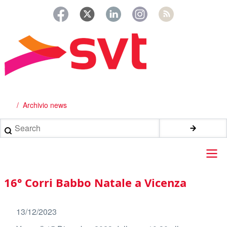
Salta
al
contenuto
principale
Archivio news
Briciole
di
Search
pane
Main
16° Corri Babbo Natale a Vicenza
navigation
13/12/2023