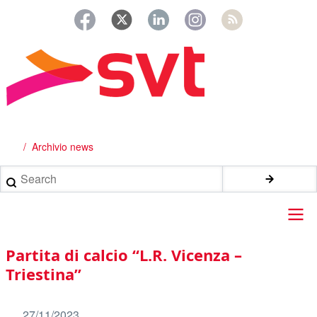
Salta
al
contenuto
principale
Archivio news
Briciole
di
Search
pane
Main
Partita di calcio “L.R. Vicenza –
navigation
Triestina”
27/11/2023