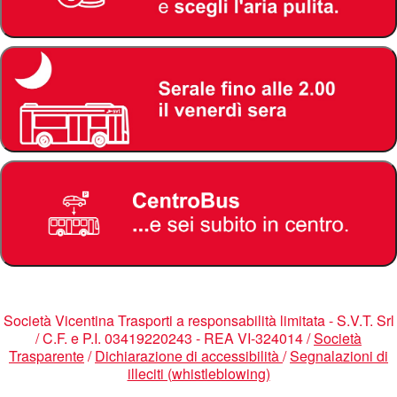
Società Vicentina Trasporti a responsabilità limitata - S.V.T. Srl
/ C.F. e P.I. 03419220243 - REA VI-324014 /
Società
Trasparente
/
Dichiarazione di accessibilità
/
Segnalazioni di
illeciti (whistleblowing)