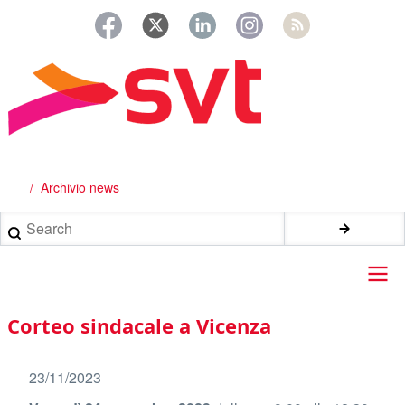
Salta
al
contenuto
principale
Archivio news
Briciole
di
Search
pane
Main
Corteo sindacale a Vicenza
navigation
23/11/2023