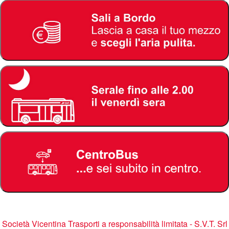
Società Vicentina Trasporti a responsabilità limitata - S.V.T. Srl