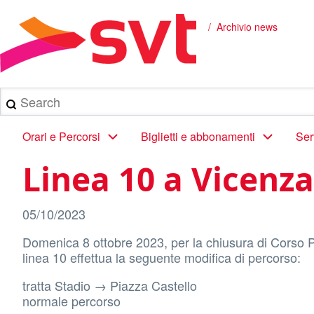
Salta
al
Archivio news
Briciole
contenuto
principale
di
pane
Search
Main
Orari e Percorsi
Biglietti e abbonamenti
Ser
navigation
Linea 10 a Vicenza
05/10/2023
Domenica 8 ottobre 2023, per la chiusura di Corso Pal
linea 10 effettua la seguente modifica di percorso:
tratta Stadio → Piazza Castello
normale percorso