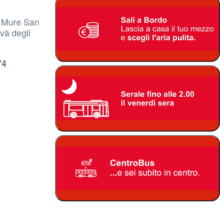
à Mure San
và degli
74