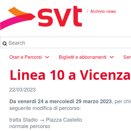
Salta
al
Archivio news
Briciole
contenuto
principale
di
pane
Search
Main
Orari e Percorsi
Biglietti e abbonamenti
Ser
navigation
Linea 10 a Vicenza
22/03/2023
, per ch
Da venerdì 24 a mercoledì 29 marzo 2023
seguente modifica di percorso:
tratta Stadio → Piazza Castello
normale percorso